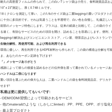
耐久の高密度フィルムの作られて、この白いTシャツ袋は小売り、食料雑貨品店およ
10" x 23"測定し、厚く0.748ミルです。
18ミクロンを測定して厚い、この1/6のサイズ袋は二重baggingの重いプロダ
に十分に多目的です。それは気遣うことを半透明で、白い色を自慢し、礼儀正しい
前部のメッセージ特色にします。プラスは、従来の紙袋と比較して、この袋のライ
る速く、有効なサービスのための項目を開け、詰めることを容易にします。便利、
baggingの解決およびコンビニエンス ストア、パン屋、喫茶店およびレストランで
生物分解性、再使用可能、および再生利用できる
環境に優しい、再生利用できるHDPE材料から作られて、この袋の構造は分解を可
ま、あなたのカーボン足跡を下げます!
「」メッセージありがとう
感謝によって彼らの後援を認めるかどの位外側を渡って書かれているメッセージあ
ハンドルは二倍になります
重い項目を運ぶための偉大な人は、二重ハンドルこの袋を食料雑貨品店、デリカテ
せます!
私達は更に提供してもいいです:
OEM/ODM/習慣によって印刷されるサービス
-
- 他のmaterailのような（しかしにlimted）:PP、PPE、OPP、ポリ
- 最上質プロダクト