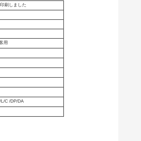
を印刷しました
顧客用
/C /DP/DA