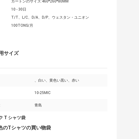
カートンのサイズ:460*260*80MM
10 - 30日
T/T、L/C、D/A、D/P、ウェスタン・ユニオン
100TONS/月
用サイズ
、白い、黄色い黒い、赤い
10-25MIC
:
青島
 T シャツ袋
きく白い色のTシャツの買い物袋