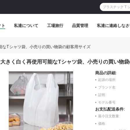
クト
私達について
工場旅行
品質管理
私達に連絡しなさ
能なTシャツ袋、小売りの買い物袋の顧客用サイズ
大きく白く再使用可能なTシャツ袋、小売りの買い物袋
商品の詳細:
起源の場所:
ブランド名:
証明:
モデル番号:
お支払配送条件:
最小注文数量:
価格: