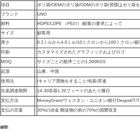
項目
:
ポリ袋/OEMのポリ袋/ODMのポリ袋/習慣はポリ袋
ブランド
:
UNO
材料
:
HDPE/LDPE （PEの）/顧客の要求によって
サイズ
:
顧客用
厚さ
:
0.2ミルから4.0ミル/10ミクロンから100ミクロン/
印刷
:
カスタマイズされたグラフィックおよびロゴ
MOQ
:
サイズごとの順序ごとの1,000KGS
起源
:
山東、中国
使用法
:
/キャリア買物をすること/包装/昇進
生産調達期間
:
14-30容器1 20フィートのあたり幾日
支払方法
:
MoneyGram/ウェスタン・ユニオン/銀行Despsit/T/T/L
支払の言葉
:
30%の頭金;郵送物の前の70%の国際収支
細部: