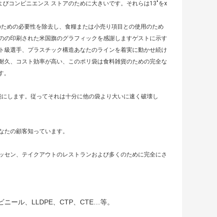
びコンビニエンス ストアのために大きいです。それらは13"をx
クトのための必要性を除去し、食糧または小売り項目との使用のため
のの印刷された米国旗のグラフィックを感謝しますゲストに示す
ト級選手、プラスチック構造あなたのラインを着実に動かせ続け
耐久、コスト効率が高い、このポリ袋は食料雑貨のための完全な
す。
能にします。従ってそれは十分に他の袋より大いに速く破壊し
なたの顧客知っています。
ッセン、テイクアウトのレストランおよび多くのために完全にさ
塩化ビニール、LLDPE、CTP、CTE…等。