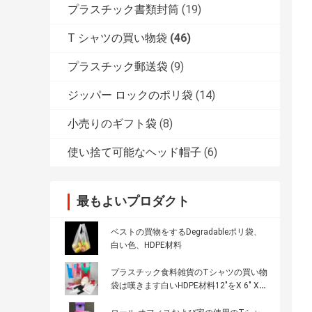
プラスチック書類封筒
(19)
T シャツの買い物袋
(46)
プラスチック郵送袋
(9)
ジッパー ロックのポリ袋
(14)
小売りのギフト袋
(8)
使い捨て可能なヘッド帽子
(6)
最もよいプロダクト
ベストの買物をするDegradableポリ袋、
白い色、HDPE材料
プラスチック食料雑貨のTシャツの買い物
袋は嘆きます白いHDPE材料12"をX 6" X
21」