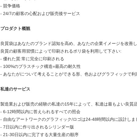
- 競争価格
- 24/7の顧客の心配および販売後サービス
プロダクト概観
良質袋はあなたのブランド認知を高め、あなたの企業イメージを改善
良質の顧客用習慣によって印刷されるポリ袋を利用して下さい:
- 優れた質:常に完全に印刷される
- 100%のプラスチック構造=最高の耐久性
- あなたがについて考えることができる形、色およびグラフィックで利
私達のサービス
製造業および販売の経験の私達の15年によって、私達は最もよい良質
- 6-12時間以内に答えられるすべての照会
- 自由なアートワークのグラフィック/ロゴは24-48時間以内に設計しま
- 7日以内に作り出されるシリンダー版
- 21-30日以内に完了する大量生産の順序