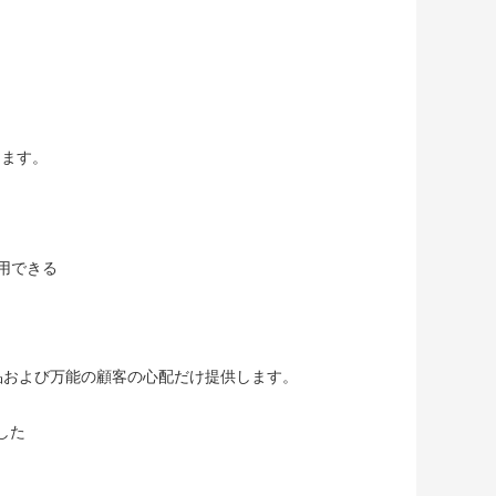
します。
用できる
品および万能の顧客の心配だけ提供します。
した