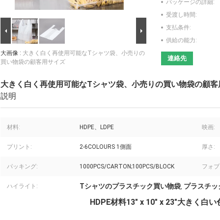
パッケージの詳細:
受渡し時間:
支払条件:
供給の能力:
大画像 :
大きく白く再使用可能なTシャツ袋、小売りの
連絡先
買い物袋の顧客用サイズ
大きく白く再使用可能なTシャツ袋、小売りの買い物袋の顧客
説明
材料:
HDPE、LDPE
映画:
プリント:
2-6COLOURS 1側面
厚さ:
パッキング:
1000PCS/CARTON;100PCS/BLOCK
フォブ
Tシャツのプラスチック買い物袋
プラスチック
ハイライト:
,
HDPE材料13" x 10" x 23"大