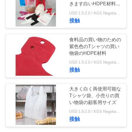
質
きます白いHDPE材料
12"をX 6" X 21」
管
USD 1.5-2.0 / KGS Negotiable MOQ:1000KGS
接触
理
食料品の買い物のための
私
紫色色のTシャツの買い
物袋のHDPE材料
達
USD 1.5-2.0 / KGS Negotiable MOQ:1000KGS
に
接触
連
大きく白く再使用可能な
絡
Tシャツ袋、小売りの買
い物袋の顧客用サイズ
し
USD 1.5-2.0 / KGS Negotiable MOQ:1000KGS
な
接触
さ