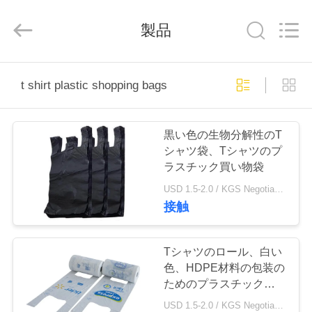
Copyright
©
2018
-
製品
2026
WEIFNAG
UNO
PACKING
PRODUCTS
家
CO.,LTD.
t shirt plastic shopping bags
All
Rights
Reserved.
プ
黒い色の生物分解性のT
ロ
シャツ袋、Tシャツのプ
ラスチック買い物袋
ダ
USD 1.5-2.0 / KGS Negotiable MOQ:1000KGS
ク
接触
ト
Tシャツのロール、白い
色、HDPE材料の包装の
私
ためのプラスチック買い
物袋
USD 1.5-2.0 / KGS Negotiable MOQ:1000KGS