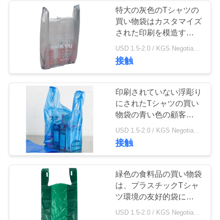
特大の灰色のTシャツの
い
買い物袋はカスタマイズ
された印刷を模造するた
めに感謝します
ニ
USD 1.5-2.0 / KGS Negotiable MOQ:1000KGS
接触
ュ
ー
印刷されていない浮彫り
にされたTシャツの買い
ス
物袋の青い色の顧客用サ
イズ
USD 1.5-2.0 / KGS Negotiable MOQ:1000KGS
場
接触
合
緑色の食料品の買い物袋
は、プラスチックTシャ
地
ツ環境の友好的袋に入れ
ます
USD 1.5-2.0 / KGS Negotiable MOQ:1000KGS
図