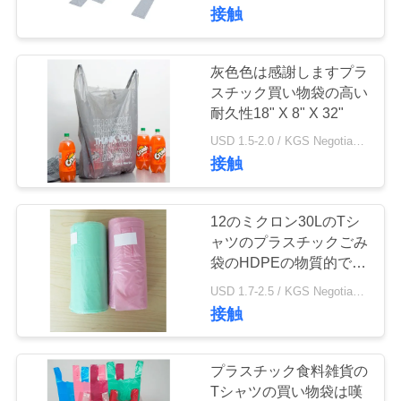
達
接触
に
つ
灰色色は感謝しますプラ
スチック買い物袋の高い
い
耐久性18" X 8" X 32"
て
USD 1.5-2.0 / KGS Negotiable MOQ:1000KGS
接触
工
12のミクロン30LのTシ
場
ャツのプラスチックごみ
袋のHDPEの物質的で青
旅
い色460 * 560mm
USD 1.7-2.5 / KGS Negotiable MOQ:1000KGS
行
接触
品
プラスチック食料雑貨の
Tシャツの買い物袋は嘆