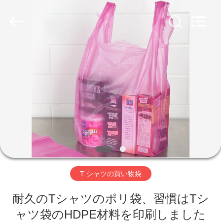
Copyright
©
2018
-
2025
WEIFNAG
UNO
PACKING
PRODUCTS
家
CO.,LTD.
All
Rights
Reserved.
プ
ロ
ダ
ク
ト
T シャツの買い物袋
耐久のTシャツのポリ袋、習慣はTシ
私
ャツ袋のHDPE材料を印刷しました