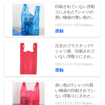
質
印刷されていない浮彫
管
りにされたTシャツの
買い物袋の青い色の顧
理
客用サイズ
USD 1.5-2.0 / KGS Negotiable MOQ:1000KGS
接触
私
達
注文のプラスチックT
シャツ袋、印刷されて
に
いない浮彫りにされた
リサイクルされたTシ
連
USD 1.5-2.0 / KGS Negotiable MOQ:1000KGS
ャツ袋
接触
絡
し
赤い色のTシャツの買
い物袋の印刷されてい
な
ない浮彫りにされた顧
客用厚さ
さ
USD 1.5-2.0 / KGS Negotiable MOQ:1000KGS