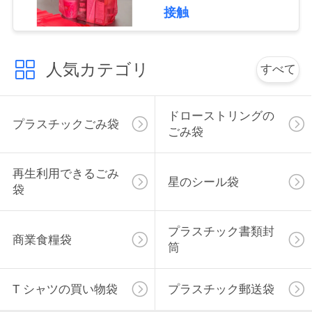
接触
い
人気カテゴリ
ニ
すべて
ュ
ドローストリングの
ー
プラスチックごみ袋
ごみ袋
ス
再生利用できるごみ
星のシール袋
袋
場
合
プラスチック書類封
商業食糧袋
筒
地
T シャツの買い物袋
プラスチック郵送袋
図