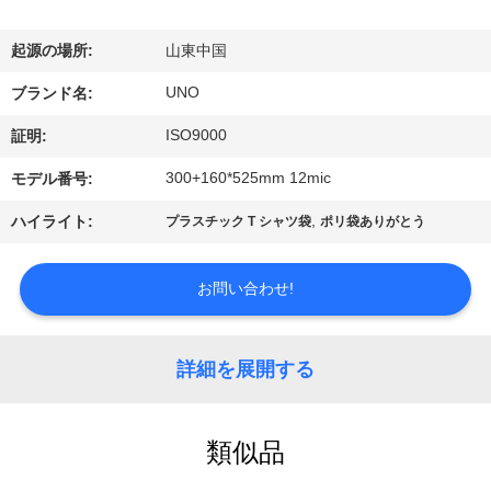
達
に
起源の場所:
山東中国
つ
UNO
ブランド名:
い
ISO9000
証明:
て
300+160*525mm 12mic
モデル番号:
,
ハイライト:
プラスチック T シャツ袋
ポリ袋ありがとう
工
場
お問い合わせ!
旅
詳細を展開する
行
類似品
品