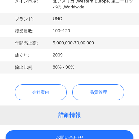
達
メイン市場:
北アメリカ ,Western Europe, 東ヨーロッ
パの ,Worldwide
に
UNO
ブランド:
つ
100~120
授業員数:
い
5,000,000-70,00,000
年間売上高:
て
2009
成立年:
80% - 90%
輸出比例:
工
場
会社案内
品質管理
旅
行
詳細情報
品
お問い合わせ!