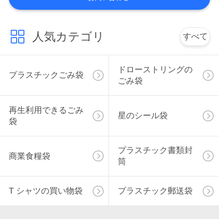
質
管
人気カテゴリ
すべて
理
ドローストリングの
プラスチックごみ袋
私
ごみ袋
達
再生利用できるごみ
に
星のシール袋
袋
連
プラスチック書類封
絡
商業食糧袋
筒
し
T シャツの買い物袋
プラスチック郵送袋
な
さ