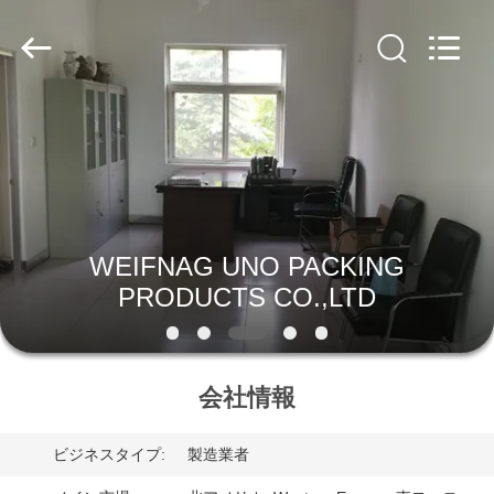
Copyright
©
2018
-
2025
WEIFNAG
UNO
PACKING
PRODUCTS
家
CO.,LTD.
All
Rights
Reserved.
プ
ロ
WEIFNAG UNO PACKING
ダ
PRODUCTS CO.,LTD
ク
ト
会社情報
私
ビジネスタイプ:
製造業者