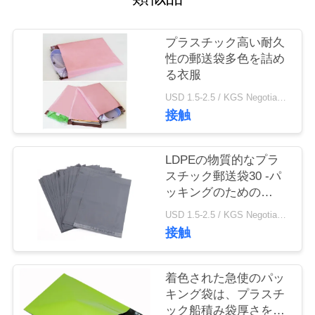
質
管
プラスチック高い耐久
性の郵送袋多色を詰め
理
る衣服
USD 1.5-2.5 / KGS Negotiable MOQ:1000KGS
私
接触
達
LDPEの物質的なプラ
に
スチック郵送袋30 -パ
ッキングのための
連
100MIC厚さ
USD 1.5-2.5 / KGS Negotiable MOQ:1000KGS
絡
接触
し
着色された急使のパッ
な
キング袋は、プラスチ
さ
ック船積み袋厚さをカ