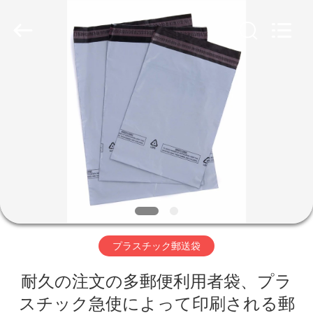
Copyright
©
2018
-
2026
WEIFNAG
UNO
PACKING
PRODUCTS
家
CO.,LTD.
All
Rights
Reserved.
プ
ロ
ダ
ク
ト
プラスチック郵送袋
耐久の注文の多郵便利用者袋、プラ
私
スチック急使によって印刷される郵