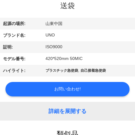
達
送袋
に
つ
起源の場所:
山東中国
い
UNO
ブランド名:
て
ISO9000
証明:
420*520mm 50MIC
モデル番号:
工
,
ハイライト:
プラスチック急使袋
自己接着急使袋
場
お問い合わせ!
旅
行
詳細を展開する
品
類似品