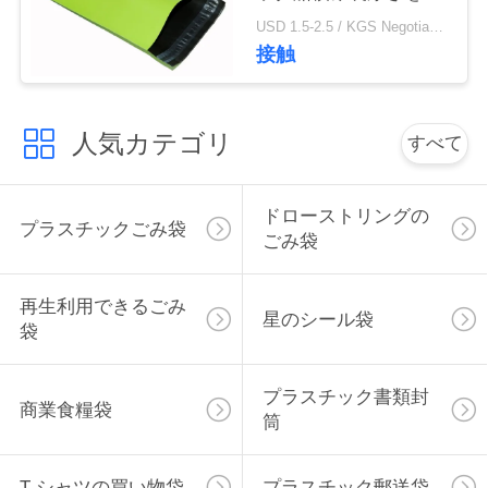
スタマイズしました
い
USD 1.5-2.5 / KGS Negotiable MOQ:1000KGS
接触
ニ
人気カテゴリ
すべて
ュ
ー
ドローストリングの
プラスチックごみ袋
ス
ごみ袋
再生利用できるごみ
場
星のシール袋
袋
合
プラスチック書類封
商業食糧袋
筒
地
図
T シャツの買い物袋
プラスチック郵送袋