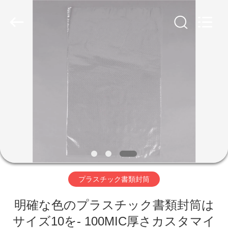
Copyright
©
2018
-
2025
WEIFNAG
UNO
PACKING
PRODUCTS
家
CO.,LTD.
All
Rights
Reserved.
プ
ロ
ダ
ク
ト
プラスチック書類封筒
明確な色のプラスチック書類封筒は
私
サイズ10を- 100MIC厚さカスタマイ