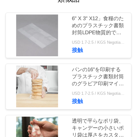
質
管
6" X 3" X12」食糧のた
めのプラスチック書類
理
封筒LDPE物質的で明
確な色
USD 1.7-2.5 / KGS Negotiable MOQ:1000KGS
私
接触
達
パンの16"を印刷する
に
プラスチック書類封筒
のグラビア印刷マイク
連
ロ パーホレーションの
USD 1.7-2.5 / KGS Negotiable MOQ:1000KGS
絡
X 24"
接触
し
透明で平らなポリ袋、
な
キャンデーの小さいポ
さ
リ袋は厚さをカスタマ