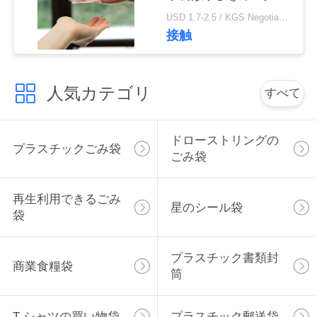
イズしました
い
USD 1.7-2.5 / KGS Negotiable MOQ:1000KGS
接触
ニ
人気カテゴリ
すべて
ュ
ー
ドローストリングの
プラスチックごみ袋
ス
ごみ袋
再生利用できるごみ
場
星のシール袋
袋
合
プラスチック書類封
商業食糧袋
筒
地
図
T シャツの買い物袋
プラスチック郵送袋