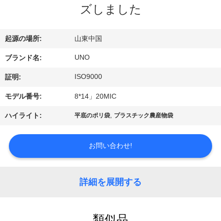
達
ズしました
に
つ
起源の場所:
山東中国
い
UNO
ブランド名:
て
ISO9000
証明:
モデル番号:
8*14」20MIC
工
,
ハイライト:
平底のポリ袋
プラスチック農産物袋
場
お問い合わせ!
旅
行
詳細を展開する
品
類似品