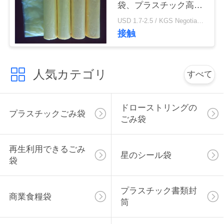
袋、プラスチック高密
い
度ごみ袋450 * 500mm
USD 1.7-2.5 / KGS Negotiable MOQ:1000KGS
接触
ニ
ュ
人気カテゴリ
すべて
ー
ドローストリングの
ス
プラスチックごみ袋
ごみ袋
場
再生利用できるごみ
星のシール袋
袋
合
プラスチック書類封
商業食糧袋
地
筒
図