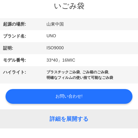
達
いごみ袋
に
つ
起源の場所:
山東中国
い
UNO
ブランド名:
て
ISO9000
証明:
モデル番号:
33*40」16MIC
工
,
,
ハイライト:
プラスチックごみ袋
ごみ箱のごみ袋
明確なフィルムの使い捨て可能なごみ袋
場
旅
お問い合わせ!
行
詳細を展開する
品