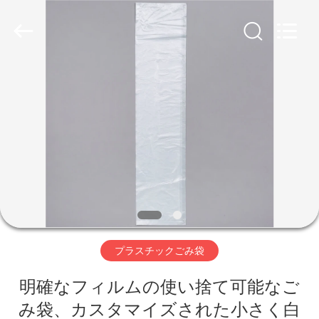
Copyright
©
2018
-
2025
WEIFNAG
UNO
PACKING
PRODUCTS
家
CO.,LTD.
All
Rights
Reserved.
プ
ロ
ダ
ク
ト
プラスチックごみ袋
明確なフィルムの使い捨て可能なご
私
み袋、カスタマイズされた小さく白