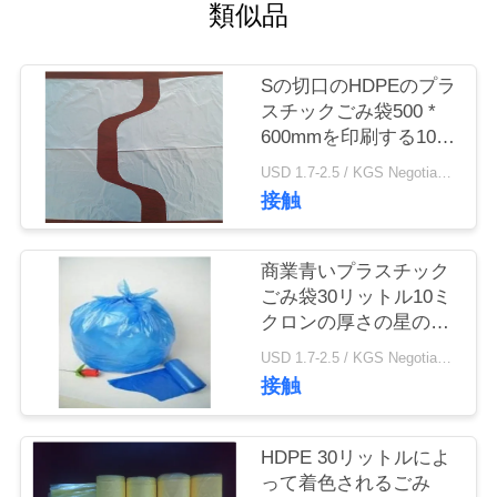
質
類似品
管
Sの切口のHDPEのプラ
理
スチックごみ袋500 *
600mmを印刷する10ミ
クロンのグラビア印刷
私
USD 1.7-2.5 / KGS Negotiable MOQ:1000KGS
接触
達
に
商業青いプラスチック
ごみ袋30リットル10ミ
連
クロンの厚さの星のシ
ール
絡
USD 1.7-2.5 / KGS Negotiable MOQ:1000KGS
接触
し
な
HDPE 30リットルによ
って着色されるごみ
さ