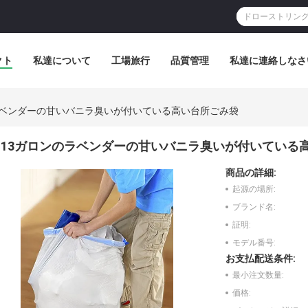
クト
私達について
工場旅行
品質管理
私達に連絡しなさ
ラベンダーの甘いバニラ臭いが付いている高い台所ごみ袋
13ガロンのラベンダーの甘いバニラ臭いが付いている
商品の詳細:
起源の場所:
ブランド名:
証明:
モデル番号:
お支払配送条件:
最小注文数量:
価格: