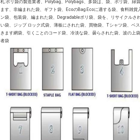
札:ポリ袋の製造業者、Polybag、Polybags、多袋は、袋、ポリ
ます、非編まれた袋、ギフト袋、EcoのBag.Ecoに適する袋、食料
ン袋、包装袋、編まれた袋、Degradableポリ袋、袋を、リサイク
い袋、ジップ ロック式袋、薄板にされた袋、買物袋、Tシャツ袋、ベ
きます網袋、引くことのコード袋、冷淡な袋、曇らされた袋、波の上
者袋