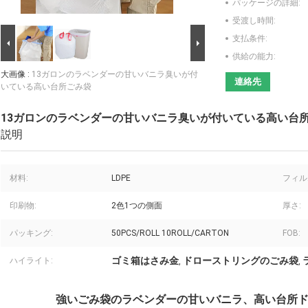
パッケージの詳細:
受渡し時間:
支払条件:
供給の能力:
大画像 :
13ガロンのラベンダーの甘いバニラ臭いが付
連絡先
いている高い台所ごみ袋
13ガロンのラベンダーの甘いバニラ臭いが付いている高い台
説明
材料:
LDPE
フィル
印刷物:
2色1つの側面
厚さ:
パッキング:
50PCS/ROLL 10ROLL/CARTON
FOB:
ゴミ箱はさみ金
ドローストリングのごみ袋
ハイライト:
,
,
強いごみ袋のラベンダーの甘いバニラ、高い台所ドロ