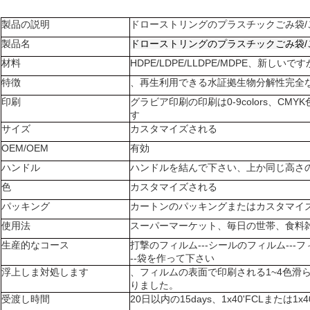
製品の説明
ドローストリングのプラスチックごみ袋/
製品名
ドローストリングのプラスチックごみ袋/
材料
HDPE/LDPE/LLDPE/MDPE、新し
特徴
、再生利用できる水証拠生物分解性完全
印刷
グラビア印刷の印刷は0-9colors、CM
す
サイズ
カスタマイズされる
OEM/OEM
有効
ハンドル
ハンドルを結んで下さい、上か同じ高さ
色
カスタマイズされる
パッキング
カートンのパッキングまたはカスタマイ
使用法
スーパーマーケット、毎日の世帯、食料
生産的なコース
打撃のフィルム---シールのフィルム---
--袋を作って下さい
浮上しま対処します
、フィルムの表面で印刷される1~4色滑
りました。
受渡し時間
20日以内の15days、1x40'FCLまたは1x40