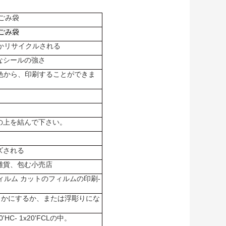
ごみ袋
ごみ袋
いですかリサイクルされる
なシールの強さ
YK色から、印刷することができま
の上を結んで下さい。
ズされる
雑貨、包む小売店
フィルム カットのフィルムの印刷-
らかにするか、または浮彫りにな
'HC- 1x20'FCLの中。