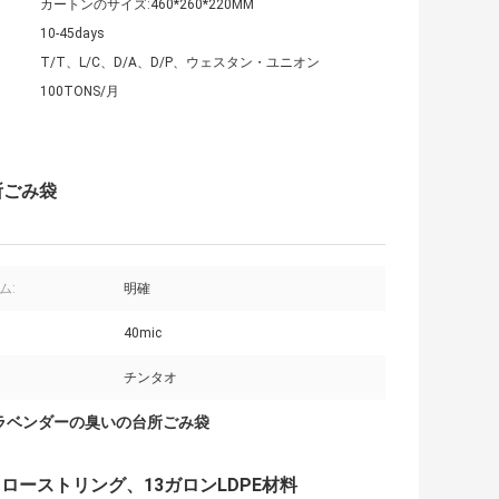
カートンのサイズ:460*260*220MM
10-45days
T/T、L/C、D/A、D/P、ウェスタン・ユニオン
100TONS/月
所ごみ袋
ム:
明確
40mic
チンタオ
ラベンダーの臭いの台所ごみ袋
ーストリング、13ガロンLDPE材料