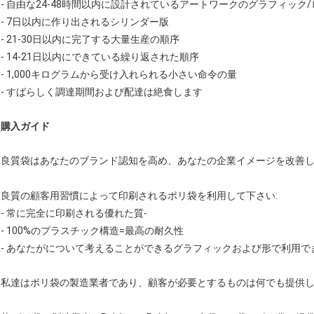
- 自由な24-48時間以内に設計されているアートワークのグラフィック/
- 7日以内に作り出されるシリンダー版
- 21-30日以内に完了する大量生産の順序
- 14-21日以内にできている繰り返された順序
- 1,000キログラムから受け入れられる小さい命令の量
- すばらしく調達期間および配達は絶食します
購入ガイド
良質袋はあなたのブランド認知を高め、あなたの企業イメージを改善
良質の顧客用習慣によって印刷されるポリ袋を利用して下さい:
- 常に完全に印刷される優れた質-
- 100%のプラスチック構造=最高の耐久性
- あなたがについて考えることができるグラフィックおよび形で利用で
私達はポリ袋の製造業者であり、顧客が必要とするものは何でも提供