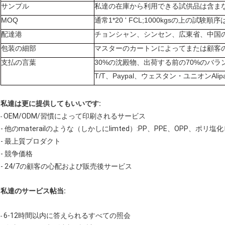
サンプル
私達の在庫から利用できる試供品は含ま
MOQ
通常1*20 ' FCL;1000kgsの上の試験
配達港
チョンシャン、シンセン、広東省、中国
包装の細部
マスターのカートンによってまたは顧客
支払の言葉
30%の沈殿物、出荷する前の70%のバラ
T/T、Paypal、ウェスタン・ユニオンAlip
私達は更に提供してもいいです:
OEM/ODM/習慣によって印刷されるサービス
-
- 他のmaterailのような（しかしにlimted）:PP、PPE、OPP、ポリ塩
- 最上質プロダクト
- 競争価格
- 24/7の顧客の心配および販売後サービス
私達のサービス帖当:
6-12時間以内に答えられるすべての照会
-