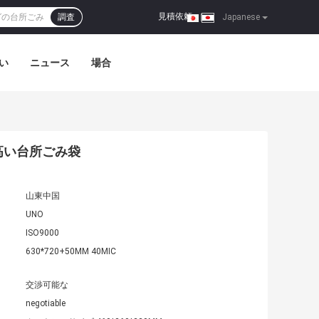
見積依頼
調査
|
Japanese
い
ニュース
場合
高い台所ごみ袋
山東中国
UNO
ISO9000
630*720+50MM 40MIC
交渉可能な
negotiable