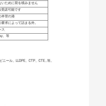
ないために荷を積みません
順序は受諾可能です
の本管の港
の要求によって詰まる外。
ンス
ay、等
化ビニール、LLDPE、CTP、CTE…等。